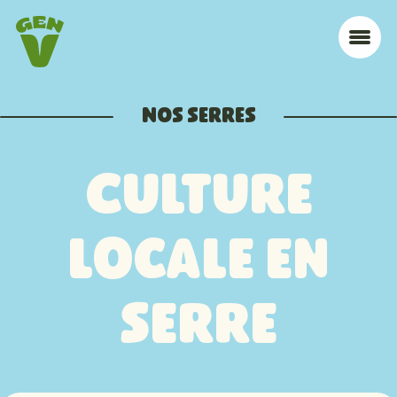
Aller à la navigation
Aller au contenu
Accueil
Me
Nos serres
Culture
locale en
serre