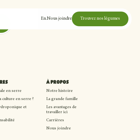
En
.
Nous joindre
Trouvez nos légumes
res
À propos
cale en serre
Notre histoire
 culture en serre ?
La grande famille
ydroponique et
Les avantages de
e
travailler ici
sabilité
Carrières
Nous joindre