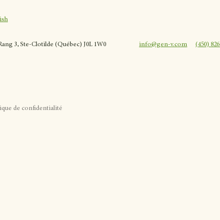
ish
 Rang 3, Ste-Clotilde (Québec) J0L 1W0
info@gen-v.com
(450) 82
ique de confidentialité