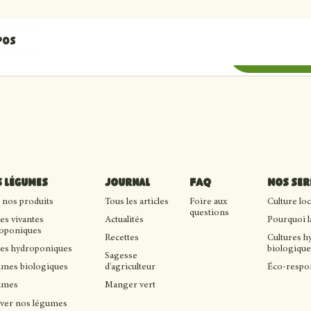
pos
sse courriel
S'abonner
 légumes
Journal
FAQ
Nos ser
 nos produits
Tous les articles
Foire aux
Culture lo
questions
ues vivantes
Actualités
Pourquoi la
oponiques
Recettes
Cultures h
ues hydroponiques
biologiqu
Sagesse
mes biologiques
d'agriculteur
Éco-respon
umes
Manger vert
ver nos légumes