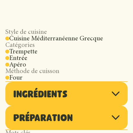
Style de cuisine
Cuisine Méditerranéenne Grecque
Catégories
Trempette
Entrée
Apéro
Méthode de cuisson
Four
Ingrédients
Préparation
80 ml (⅓ tasse) d’huile d’olive