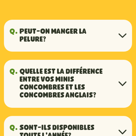
Q.
Peut-on manger la
pelure?
R.
Oui! Leur peau est mince, tendre
et savoureuse. Aucun besoin de
Q.
Quelle est la différence
les peler.
entre vos minis
concombres et les
concombres anglais?
R.
Le concombre libanais est petit,
croquant et légèrement sucré,
Q.
Sont-ils disponibles
avec une peau lisse et foncée
toute l’année?