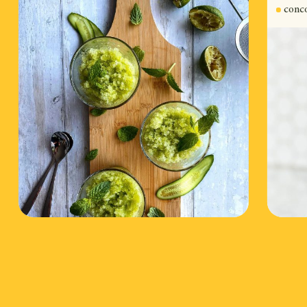
envies!
conc