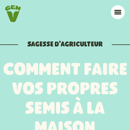
Aller à la navigation
Aller au contenu
Accueil
Me
Sagesse d'agriculteur
Comment faire
vos propres
semis à la
maison