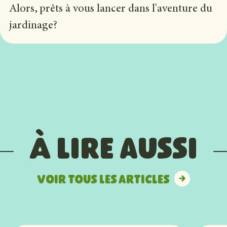
Alors, prêts à vous lancer dans l’aventure du
jardinage?
À lire aussi
Voir tous les articles
Voir tous les articles