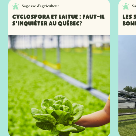
Sagesse d'agriculteur
Sa
Cyclospora et laitue : faut-il
Les 
s’inquiéter au Québec?
bon