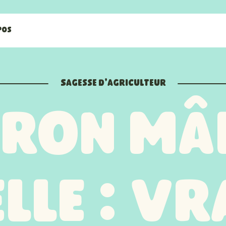
pos
Sagesse d'agriculteur
ron Mâ
lle : Vr