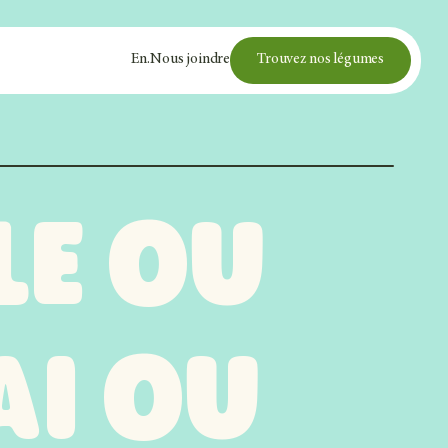
En
.
Nous joindre
Trouvez nos légumes
le ou
ai ou