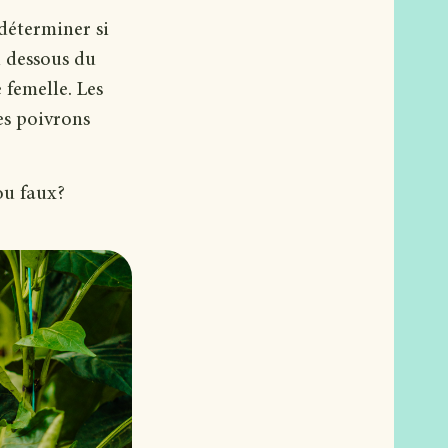
 déterminer si
n dessous du
e femelle. Les
es poivrons
 ou faux?