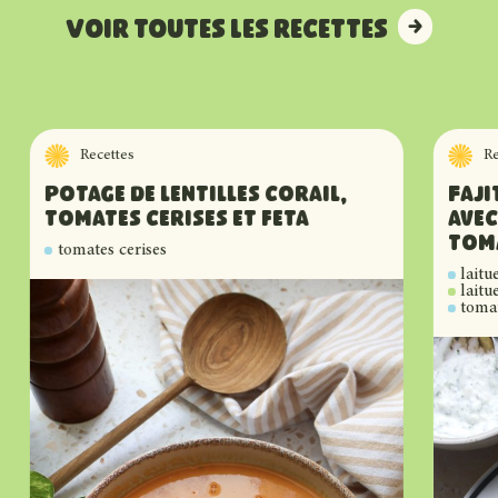
Voir toutes les recettes
Voir toutes les recettes
Recettes
Re
Potage de lentilles corail,
Faji
tomates cerises et feta
avec
toma
tomates cerises
laitu
laitu
tomat