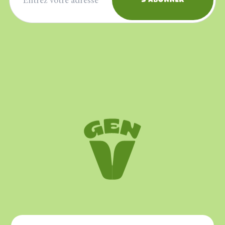
S'abonner
©
2023
–
2026
Cultures Gen V