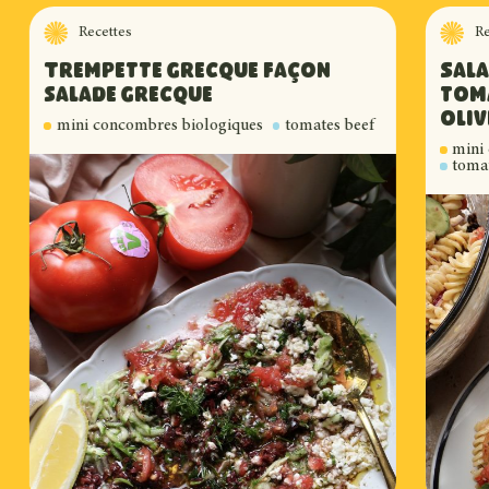
Recettes
Re
Trempette grecque façon
Sala
salade grecque
tom
Accompagner des feuilles de riz
oliv
mini concombres biologiques
tomates beef
croustillantes
mini
tomat