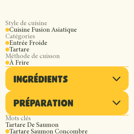
Style de cuisine
Cuisine Fusion Asiatique
Catégories
Entrée Froide
Tartare
Méthode de cuisson
À Frire
Ingrédients
Préparation
250 g de saumon de qualité tartare,
coupé en petits cubes
Mots clés
Tartare De Saumon
Dans un bol, mélanger le saumon,
1 mini-concombre Gen V, coupé en
Tartare Saumon Concombre