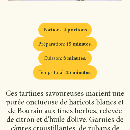
Portions
:
4 portions
Préparation
:
15 minutes
.
Cuisson
:
8 minutes
.
Temps total
:
25 minutes
.
Ces tartines savoureuses marient une
purée onctueuse de haricots blancs et
de Boursin aux fines herbes, relevée
de citron et d’huile d’olive. Garnies de
câpres croustillantes, de rubans de