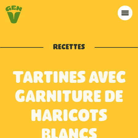
Aller à la navigation
Aller au contenu
Accueil
Me
Recettes
Tartines avec
garniture de
haricots
blancs